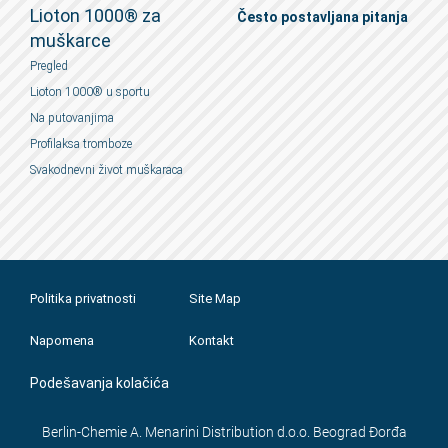
Lioton 1000® za
Često postavljana pitanja
muškarce
Pregled
Lioton 1000® u sportu
Na putovanjima
Profilaksa tromboze
Svakodnevni život muškaraca
Politika privatnosti
Site Map
Napomena
Kontakt
Podešavanja kolačića
Berlin-Chemie A. Menarini Distribution d.o.o. Beograd Đorđa