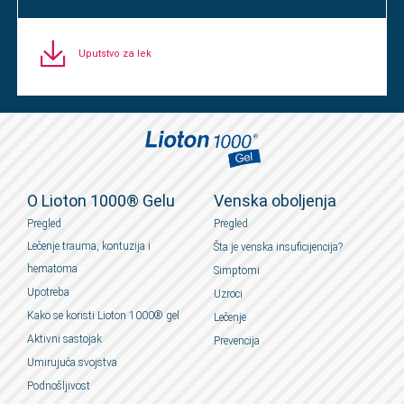
Uputstvo za lek
O Lioton 1000® Gelu
Venska oboljenja
Pregled
Pregled
Lečenje trauma, kontuzija i
Šta je venska insuficijencija?
hematoma
Simptomi
Upotreba
Uzroci
Kako se koristi Lioton 1000® gel
Lečenje
Aktivni sastojak
Prevencija
Umirujuća svojstva
Podnošljivost