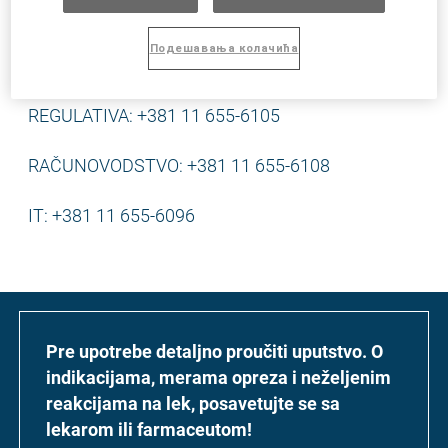
MARKETING: +381 11 267-2237
Подешавања колачића
KOMERCIJALA: +381 11 655-6098
REGULATIVA: +381 11 655-6105
RAČUNOVODSTVO: +381 11 655-6108
IT: +381 11 655-6096
Pre upotrebe detaljno proučiti uputstvo. O
indikacijama, merama opreza i neželjenim
reakcijama na lek, posavetujte se sa
lekarom ili farmaceutom!