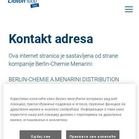
Skip
to
main
content
Kontakt adresa
Ova internet stranica je sastavljena od strane
kompanije Berlin-Chemie Menarini:
BERLIN-CHEMIE A.MENARINI DISTRIBUTION
D.O.O. BEOGRAD
Đorđa Stanojevića 14
Користимо колачиће како бисмо омогућили исправан рад веб
11070 Novi Beograd
локације, прилагођавање садржаја и огласа, пружање функција за
друштвене мреже и анализу саобраћаја. Информације о томе како
KANCELARIJA: +381 11 655-6090; +381 11 655-
користите нашу веб локацију делимо с партнерима за друштвене
6091;
мреже, оглашавање и аналитику.
FAX: +381 11 2672-476
Office Manager: +381 11 655- 6092
Одбиј све
Прихвати све колачиће