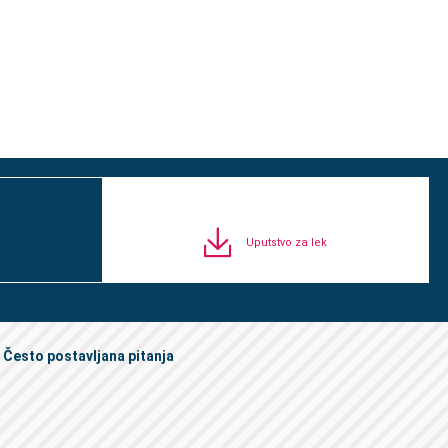
Uputstvo za lek
Često postavljana pitanja