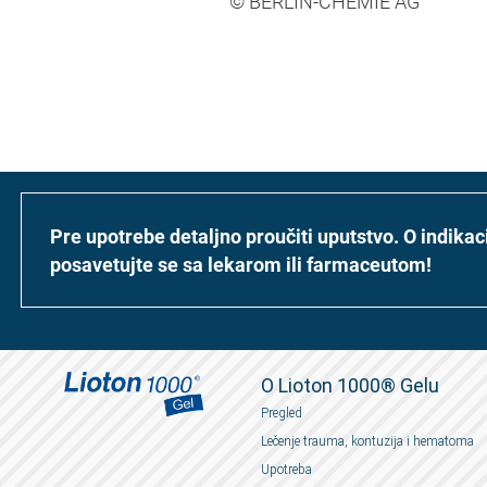
© BERLIN-CHEMIE AG
Pre upotrebe detaljno proučiti uputstvo. O indik
posavetujte se sa lekarom ili farmaceutom!
O Lioton 1000® Gelu
Pregled
Lečenje trauma, kontuzija i hematoma
Upotreba