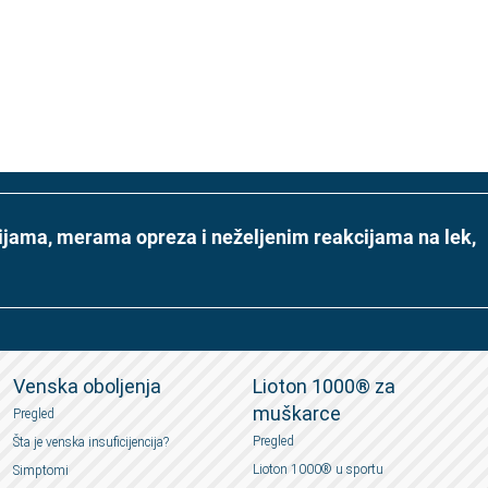
acijama, merama opreza i neželjenim reakcijama na lek,
Venska oboljenja
Lioton 1000® za
muškarce
Pregled
Pregled
Šta je venska insuficijencija?
Lioton 1000® u sportu
Simptomi