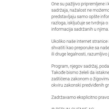
One su pažljivo pripremljene i
sadržaja, nažalost ne možemo p
predstavljaju samo opšte inform
razloga, isključuje se tvrdnja o 
informacija sadržanih u njima.
Ukoliko naše internet stranice 
shvatiti kao preporuke sa naše
ili druge legalnosti, razumlji
Program, njegov sadržaj, podaci
Takođe bismo želeli da istak
zaštićena zakonom o žigovima. 
okviru zakonski predviđenih g
Zadržavamo eksplicitno pravo 