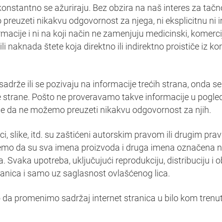
 konstantno se ažuriraju. Bez obzira na naš interes za tačn
reuzeti nikakvu odgovornost za njega, ni eksplicitnu ni i
acije i ni na koji način ne zamenjuju medicinski, komercijal
ili naknada štete koja direktno ili indirektno proističe iz ko
sadrže ili se pozivaju na informacije trećih strana, onda se
 strane. Pošto ne proveravamo takve informacije u pogled
vo je da ne možemo preuzeti nikakvu odgovornost za njih.
, slike, itd. su zaštićeni autorskim pravom ili drugim prav
nemo da su sva imena proizvoda i druga imena označena n
Svaka upotreba, uključujući reprodukciju, distribuciju i 
ranica i samo uz saglasnost ovlašćenog lica.
da promenimo sadržaj internet stranica u bilo kom trenu