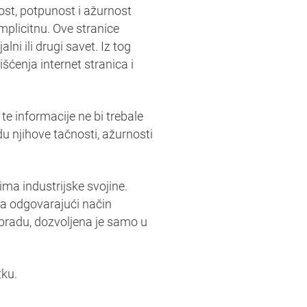
ost, potpunost i ažurnost
mplicitnu. Ove stranice
ni ili drugi savet. Iz tog
rišćenja internet stranica i
 te informacije ne bi trebale
u njihove tačnosti, ažurnosti
ima industrijske svojine.
a odgovarajući način
obradu, dozvoljena je samo u
tku.