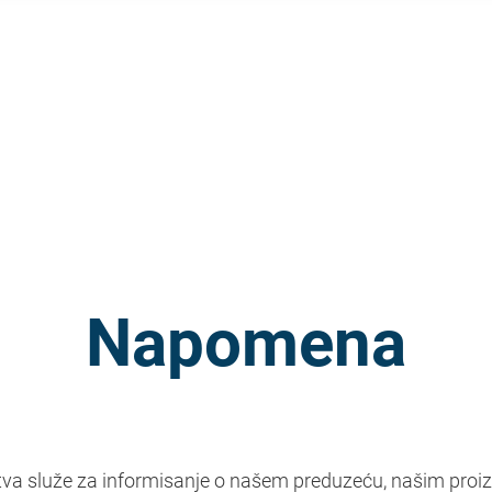
Napomena
stva služe za informisanje o našem preduzeću, našim proi